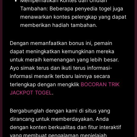
Memperhatikan Kontes dan Undian
Tambahan: Beberapa penyedia togel juga
menawarkan kontes pelengkap yang dapat
memberikan hadiah tambahan.
Dengan memanfaatkan bonus ini, pemain
dapat meningkatkan kemungkinan mereka
untuk meraih kemenangan yang lebih besar.
Ayo simak terus dan ikuti terus informasi-
informasi menarik terbaru lainnya secara
terlengkap dengan mengklik
BOCORAN TRIK
JACKPOT TOGEL
.
Bergabunglah dengan kami di situs yang
dirancang untuk memberdayakan. Anda
dengan konten berkualitas dan fitur interaktif
yang membuat pengalaman menjelajah