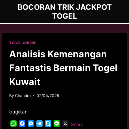
Skip
BOCORAN TRIK JACKPOT
to
TOGEL
content
TOGEL ONLINE
Analisis Kemenangan
Fantastis Bermain Togel
Kuwait
By
Chandra
02/04/2025
bagikan
W
F
M
T
S
L
X
Share