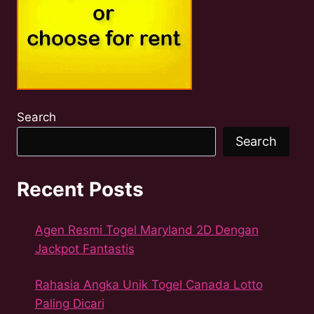
Search
Search
Recent Posts
Agen Resmi Togel Maryland 2D Dengan
Jackpot Fantastis
Rahasia Angka Unik Togel Canada Lotto
Paling Dicari