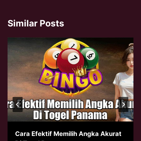
Similar Posts
Cara Efektif Memilih Angka Akurat