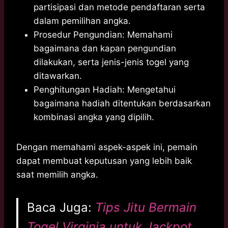
partisipasi dan metode pendaftaran serta
dalam pemilihan angka.
Prosedur Pengundian: Memahami
bagaimana dan kapan pengundian
dilakukan, serta jenis-jenis togel yang
ditawarkan.
Penghitungan Hadiah: Mengetahui
bagaimana hadiah ditentukan berdasarkan
kombinasi angka yang dipilih.
Dengan memahami aspek-aspek ini, pemain
dapat membuat keputusan yang lebih baik
saat memilih angka.
Baca Juga:
Tips Jitu Bermain
Togel Virginia untuk Jackpot