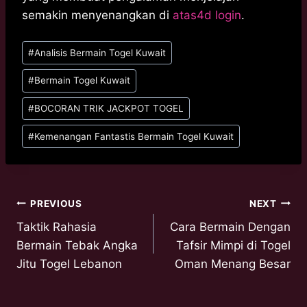
semakin menyenangkan di
atas4d login
.
Post
#
Analisis Bermain Togel Kuwait
Tags:
#
Bermain Togel Kuwait
#
BOCORAN TRIK JACKPOT TOGEL
#
Kemenangan Fantastis Bermain Togel Kuwait
Post
PREVIOUS
NEXT
Taktik Rahasia
Cara Bermain Dengan
navigation
Bermain Tebak Angka
Tafsir Mimpi di Togel
Jitu Togel Lebanon
Oman Menang Besar