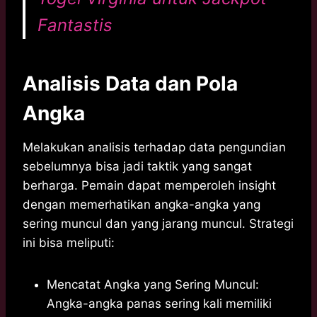
Fantastis
Analisis Data dan Pola
Angka
Melakukan analisis terhadap data pengundian
sebelumnya bisa jadi taktik yang sangat
berharga. Pemain dapat memperoleh insight
dengan memerhatikan angka-angka yang
sering muncul dan yang jarang muncul. Strategi
ini bisa meliputi:
Mencatat Angka yang Sering Muncul:
Angka-angka panas sering kali memiliki