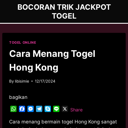
Skip
BOCORAN TRIK JACKPOT
to
TOGEL
content
TOGEL ONLINE
Cara Menang Togel
Hong Kong
By
libisimie
12/17/2024
bagikan
W
F
M
T
S
L
X
Share
h
a
e
e
k
i
a
c
s
l
y
n
Cara menang bermain togel Hong Kong sangat
t
e
s
e
p
e