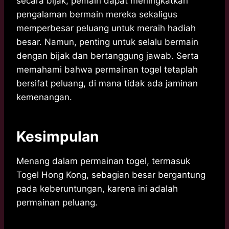
secara bijak, pemain dapat meningkatkan
pengalaman bermain mereka sekaligus
memperbesar peluang untuk meraih hadiah
besar. Namun, penting untuk selalu bermain
dengan bijak dan bertanggung jawab. Serta
memahami bahwa permainan togel tetaplah
bersifat peluang, di mana tidak ada jaminan
kemenangan.
Kesimpulan
Menang dalam permainan togel, termasuk
Togel Hong Kong, sebagian besar bergantung
pada keberuntungan, karena ini adalah
permainan peluang.