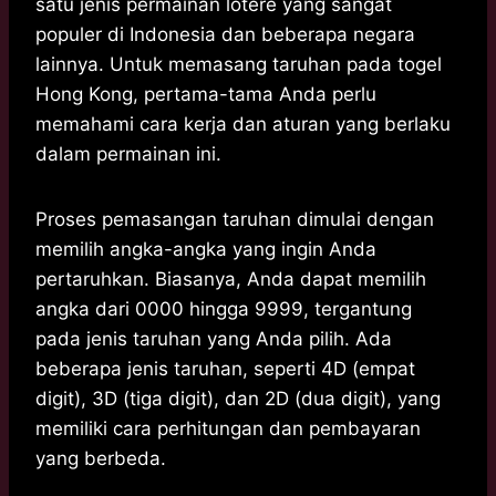
satu jenis permainan lotere yang sangat
populer di Indonesia dan beberapa negara
lainnya. Untuk memasang taruhan pada togel
Hong Kong, pertama-tama Anda perlu
memahami cara kerja dan aturan yang berlaku
dalam permainan ini.
Proses pemasangan taruhan dimulai dengan
memilih angka-angka yang ingin Anda
pertaruhkan. Biasanya, Anda dapat memilih
angka dari 0000 hingga 9999, tergantung
pada jenis taruhan yang Anda pilih. Ada
beberapa jenis taruhan, seperti 4D (empat
digit), 3D (tiga digit), dan 2D (dua digit), yang
memiliki cara perhitungan dan pembayaran
yang berbeda.