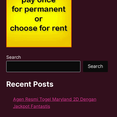
Search
Search
Recent Posts
Agen Resmi Togel Maryland 2D Dengan
Jackpot Fantastis