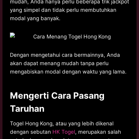
mudah, Anda hanya perlu beberapa trik jackpot
s
b
e
g
e
yang simpel dan tidak perlu membutuhkan
A
o
n
r
modal yang banyak.
p
o
g
a
p
k
e
m
r
Dengan mengetahui cara bermainnya, Anda
akan dapat menang mudah tanpa perlu
mengabiskan modal dengan waktu yang lama.
Mengerti Cara Pasang
Taruhan
Togel Hong Kong, atau yang lebih dikenal
dengan sebutan
HK Togel
, merupakan salah