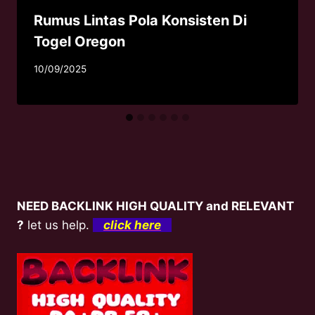
Rumus Lintas Pola Konsisten Di
Togel Oregon
10/09/2025
NEED BACKLINK HIGH QUALITY and RELEVANT
?
let us help.
click here