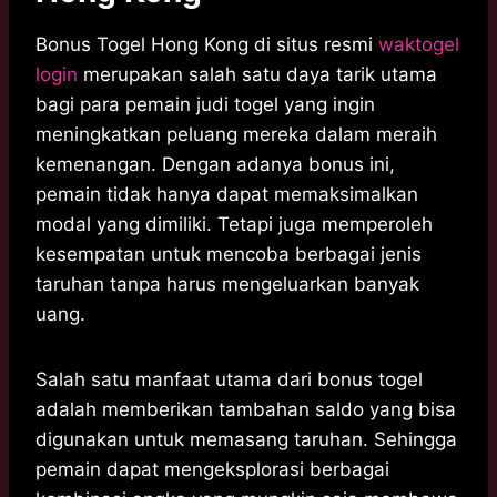
Bonus Togel Hong Kong di situs resmi
waktogel
login
merupakan salah satu daya tarik utama
bagi para pemain judi togel yang ingin
meningkatkan peluang mereka dalam meraih
kemenangan. Dengan adanya bonus ini,
pemain tidak hanya dapat memaksimalkan
modal yang dimiliki. Tetapi juga memperoleh
kesempatan untuk mencoba berbagai jenis
taruhan tanpa harus mengeluarkan banyak
uang.
Salah satu manfaat utama dari bonus togel
adalah memberikan tambahan saldo yang bisa
digunakan untuk memasang taruhan. Sehingga
pemain dapat mengeksplorasi berbagai