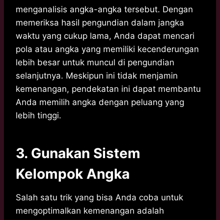
menganalisis angka-angka tersebut. Dengan
memeriksa hasil pengundian dalam jangka
waktu yang cukup lama, Anda dapat mencari
pola atau angka yang memiliki kecenderungan
lebih besar untuk muncul di pengundian
selanjutnya. Meskipun ini tidak menjamin
kemenangan, pendekatan ini dapat membantu
Anda memilih angka dengan peluang yang
lebih tinggi.
3. Gunakan Sistem
Kelompok Angka
Salah satu trik yang bisa Anda coba untuk
mengoptimalkan kemenangan adalah