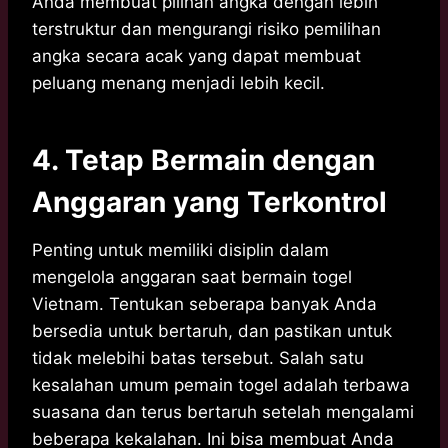
Anda membuat pilihan angka dengan lebih
terstruktur dan mengurangi risiko pemilihan
angka secara acak yang dapat membuat
peluang menang menjadi lebih kecil.
4. Tetap Bermain dengan
Anggaran yang Terkontrol
Penting untuk memiliki disiplin dalam
mengelola anggaran saat bermain togel
Vietnam. Tentukan seberapa banyak Anda
bersedia untuk bertaruh, dan pastikan untuk
tidak melebihi batas tersebut. Salah satu
kesalahan umum pemain togel adalah terbawa
suasana dan terus bertaruh setelah mengalami
beberapa kekalahan. Ini bisa membuat Anda