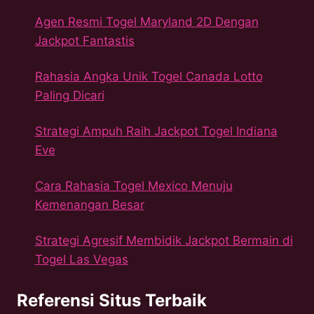
Agen Resmi Togel Maryland 2D Dengan
Jackpot Fantastis
Rahasia Angka Unik Togel Canada Lotto
Paling Dicari
Strategi Ampuh Raih Jackpot Togel Indiana
Eve
Cara Rahasia Togel Mexico Menuju
Kemenangan Besar
Strategi Agresif Membidik Jackpot Bermain di
Togel Las Vegas
Referensi Situs Terbaik