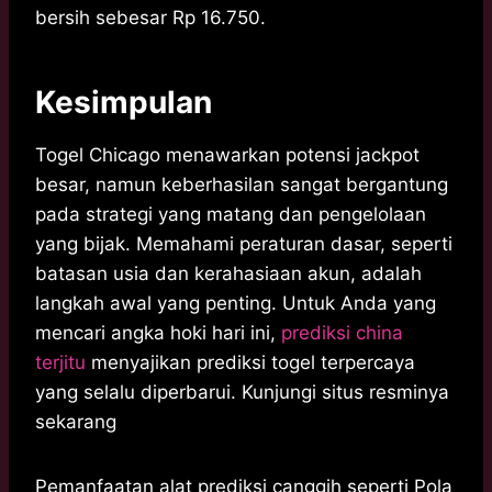
bersih sebesar Rp 16.750.
Kesimpulan
Togel Chicago menawarkan potensi jackpot
besar, namun keberhasilan sangat bergantung
pada strategi yang matang dan pengelolaan
yang bijak. Memahami peraturan dasar, seperti
batasan usia dan kerahasiaan akun, adalah
langkah awal yang penting. Untuk Anda yang
mencari angka hoki hari ini,
prediksi china
terjitu
menyajikan prediksi togel terpercaya
yang selalu diperbarui. Kunjungi situs resminya
sekarang
Pemanfaatan alat prediksi canggih seperti Pola