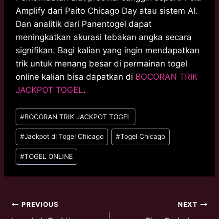
Amplify dari Paito Chicago Day atau sistem AI.
Dan analitik dari Panentogel dapat
meningkatkan akurasi tebakan angka secara
signifikan. Bagi kalian yang ingin mendapatkan
trik untuk menang besar di permainan togel
online kalian bisa dapatkan di
BOCORAN TRIK
JACKPOT TOGEL
.
Post
#
BOCORAN TRIK JACKPOT TOGEL
Tags:
#
Jackpot di Togel Chicago
#
Togel Chicago
#
TOGEL ONLINE
Post
PREVIOUS
NEXT