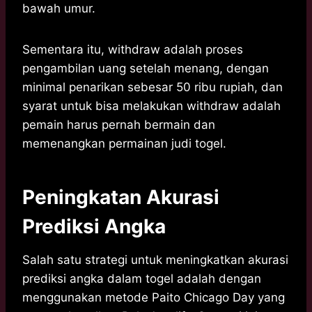
bawah umur.
Sementara itu, withdraw adalah proses
pengambilan uang setelah menang, dengan
minimal penarikan sebesar 50 ribu rupiah, dan
syarat untuk bisa melakukan withdraw adalah
pemain harus pernah bermain dan
memenangkan permainan judi togel.
Peningkatan Akurasi
Prediksi Angka
Salah satu strategi untuk meningkatkan akurasi
prediksi angka dalam togel adalah dengan
menggunakan metode Paito Chicago Day yang