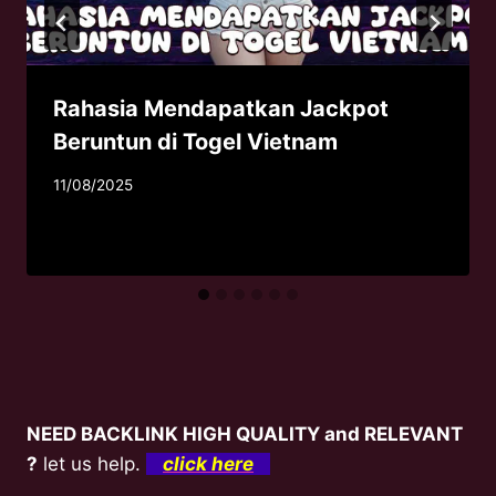
Rahasia Mendapatkan Jackpot
Beruntun di Togel Vietnam
11/08/2025
NEED BACKLINK HIGH QUALITY and RELEVANT
?
let us help.
click here