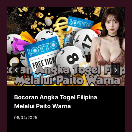
Bocoran Angka Togel Filipina
Melalui Paito Warna
06/04/2025