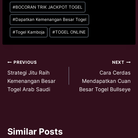
Post
#
BOCORAN TRIK JACKPOT TOGEL
Tags:
#
Dapatkan Kemenangan Besar Togel
#
Togel Kamboja
#
TOGEL ONLINE
Post
PREVIOUS
NEXT
Strategi Jitu Raih
Cara Cerdas
navigation
Kemenangan Besar
Mendapatkan Cuan
Togel Arab Saudi
Besar Togel Bullseye
Similar Posts