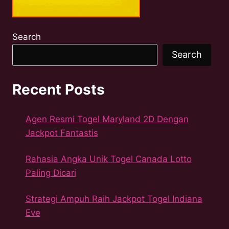
Search
Search
Recent Posts
Agen Resmi Togel Maryland 2D Dengan
Jackpot Fantastis
Rahasia Angka Unik Togel Canada Lotto
Paling Dicari
Strategi Ampuh Raih Jackpot Togel Indiana
Eve