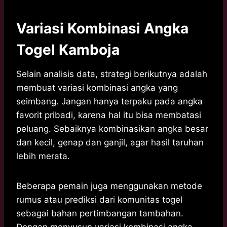
Variasi Kombinasi Angka
Togel Kamboja
Selain analisis data, strategi berikutnya adalah
membuat variasi kombinasi angka yang
seimbang. Jangan hanya terpaku pada angka
favorit pribadi, karena hal itu bisa membatasi
peluang. Sebaiknya kombinasikan angka besar
dan kecil, genap dan ganjil, agar hasil taruhan
lebih merata.
Beberapa pemain juga menggunakan metode
rumus atau prediksi dari komunitas togel
sebagai bahan pertimbangan tambahan.