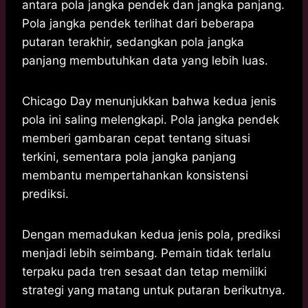
antara pola jangka pendek dan jangka panjang.
Pola jangka pendek terlihat dari beberapa
putaran terakhir, sedangkan pola jangka
panjang membutuhkan data yang lebih luas.
Chicago Day menunjukkan bahwa kedua jenis
pola ini saling melengkapi. Pola jangka pendek
memberi gambaran cepat tentang situasi
terkini, sementara pola jangka panjang
membantu mempertahankan konsistensi
prediksi.
Dengan memadukan kedua jenis pola, prediksi
menjadi lebih seimbang. Pemain tidak terlalu
terpaku pada tren sesaat dan tetap memiliki
strategi yang matang untuk putaran berikutnya.