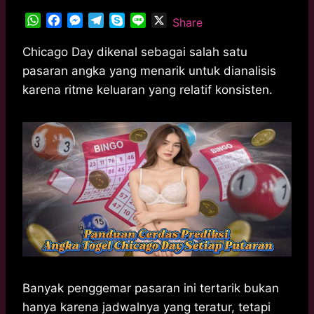
W
F
M
T
S
L
X
Share
h
a
e
e
k
i
a
c
s
l
y
n
Chicago Day dikenal sebagai salah satu
t
e
s
e
p
e
pasaran angka yang menarik untuk dianalisis
s
b
e
g
e
karena ritme keluaran yang relatif konsisten.
A
o
n
r
p
o
g
a
p
k
e
m
r
Banyak penggemar pasaran ini tertarik bukan
hanya karena jadwalnya yang teratur, tetapi