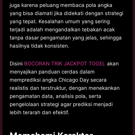
juga karena peluang membaca pola angka
yang bisa diamati jika didekati dengan strategi
yang tepat. Kesalahan umum yang sering
terjadi adalah mengandalkan tebakan acak
tanpa dasar pengamatan yang jelas, sehingga
hasilnya tidak konsisten.
Disini
BOCORAN TRIK JACKPOT TOGEL
akan
menyajikan panduan cerdas dalam
memprediksi angka Chicago Day secara
realistis dan terstruktur, dengan menekankan
pengamatan data, analisis pola, serta
pengelolaan strategi agar prediksi menjadi
lebih terarah dan efektif.