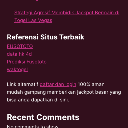
Strategi Agresif Membidik Jackpot Bermain di
Togel Las Vegas
Referensi Situs Terbaik
FUSOTOTO
data hk 4d
Prediksi Fusototo
waktogel
Link alternatif
daftar dan login
100% aman
mudah gampang memberikan jackpot besar yang
bisa anda dapatkan di sini.
Recent Comments
No comments to show.