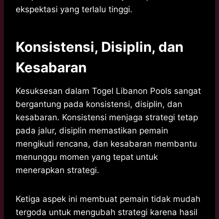
ekspektasi yang terlalu tinggi.
Konsistensi, Disiplin, dan
Kesabaran
Kesuksesan dalam Togel Libanon Pools sangat
bergantung pada konsistensi, disiplin, dan
kesabaran. Konsistensi menjaga strategi tetap
pada jalur, disiplin memastikan pemain
mengikuti rencana, dan kesabaran membantu
menunggu momen yang tepat untuk
menerapkan strategi.
Ketiga aspek ini membuat pemain tidak mudah
tergoda untuk mengubah strategi karena hasil