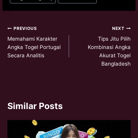
Post
PREVIOUS
NEXT
Memahami Karakter
Tips Jitu Pilih
navigation
Angka Togel Portugal
Kombinasi Angka
Secara Analitis
Akurat Togel
Bangladesh
Similar Posts