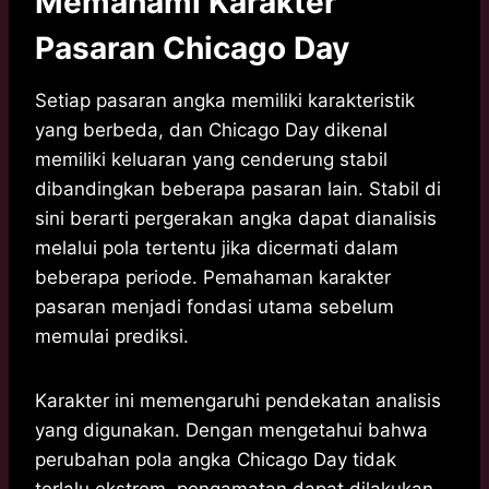
Memahami Karakter
Pasaran Chicago Day
Setiap pasaran angka memiliki karakteristik
yang berbeda, dan Chicago Day dikenal
memiliki keluaran yang cenderung stabil
dibandingkan beberapa pasaran lain. Stabil di
sini berarti pergerakan angka dapat dianalisis
melalui pola tertentu jika dicermati dalam
beberapa periode. Pemahaman karakter
pasaran menjadi fondasi utama sebelum
memulai prediksi.
Karakter ini memengaruhi pendekatan analisis
yang digunakan. Dengan mengetahui bahwa
perubahan pola angka Chicago Day tidak