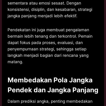
sementara atau emosi sesaat. Dengan
konsistensi, disiplin, dan kesabaran, strategi
jangka panjang menjadi lebih efektif.
Pendekatan ini juga membuat pengalaman
bermain lebih tenang dan terkontrol. Pemain
dapat fokus pada proses, evaluasi, dan
penyempurnaan strategi, sehingga setiap
langkah menjadi bagian dari rencana yang
matang.
Membedakan Pola Jangka
Pendek dan Jangka Panjang
Dalam prediksi angka, penting membedakan