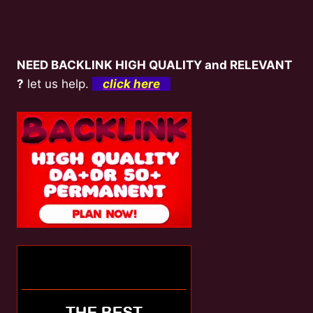
NEED BACKLINK HIGH QUALITY and RELEVANT
?
let us help.
click here