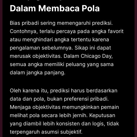
Dalam Membaca Pola
Bias pribadi sering memengaruhi prediksi.
Contohnya, terlalu percaya pada angka favorit
atau menghindari angka tertentu karena
pengalaman sebelumnya. Sikap ini dapat
merusak objektivitas. Dalam Chicago Day,
semua angka memiliki peluang yang sama
dalam jangka panjang.
Oleh karena itu, prediksi harus berdasarkan
data dan pola, bukan preferensi pribadi.
Menjaga objektivitas memungkinkan pemain
melihat pola secara lebih jernih. Keputusan
yang diambil lebih konsisten dan logis, tidak
terpengaruh asumsi subjektif.