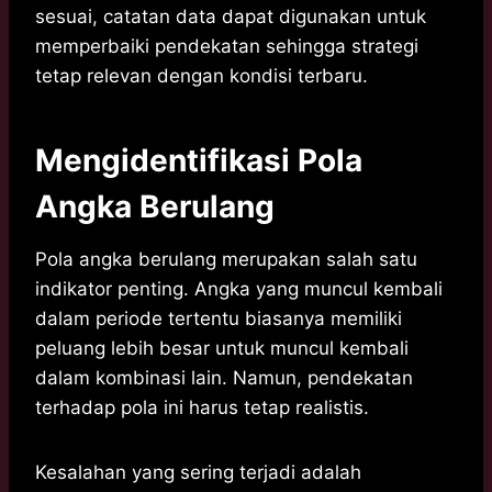
sesuai, catatan data dapat digunakan untuk
memperbaiki pendekatan sehingga strategi
tetap relevan dengan kondisi terbaru.
Mengidentifikasi Pola
Angka Berulang
Pola angka berulang merupakan salah satu
indikator penting. Angka yang muncul kembali
dalam periode tertentu biasanya memiliki
peluang lebih besar untuk muncul kembali
dalam kombinasi lain. Namun, pendekatan
terhadap pola ini harus tetap realistis.
Kesalahan yang sering terjadi adalah