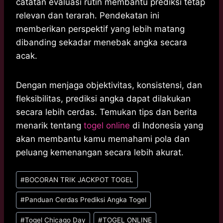
catatan evaluasi rutin membantu prediksi tetap
relevan dan terarah. Pendekatan ini
memberikan perspektif yang lebih matang
dibanding sekadar menebak angka secara
acak.
Dengan menjaga objektivitas, konsistensi, dan
fleksibilitas, prediksi angka dapat dilakukan
secara lebih cerdas. Temukan tips dan berita
menarik tentang
togel online
di Indonesia yang
akan membantu kamu memahami pola dan
peluang kemenangan secara lebih akurat.
Post
#
BOCORAN TRIK JACKPOT TOGEL
Tags:
#
Panduan Cerdas Prediksi Angka Togel
#
Togel Chicago Day
#
TOGEL ONLINE