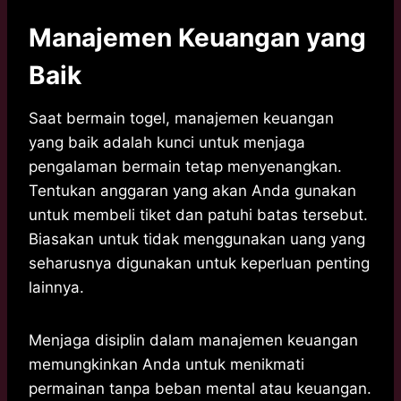
Manajemen Keuangan yang
Baik
Saat bermain togel, manajemen keuangan
yang baik adalah kunci untuk menjaga
pengalaman bermain tetap menyenangkan.
Tentukan anggaran yang akan Anda gunakan
untuk membeli tiket dan patuhi batas tersebut.
Biasakan untuk tidak menggunakan uang yang
seharusnya digunakan untuk keperluan penting
lainnya.
Menjaga disiplin dalam manajemen keuangan
memungkinkan Anda untuk menikmati
permainan tanpa beban mental atau keuangan.