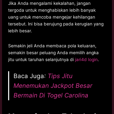
Jika Anda mengalami kekalahan, jangan
tergoda untuk menghabiskan lebih banyak
uang untuk mencoba mengejar kehilangan
tersebut. Ini bisa berujung pada kerugian yang
lebih besar.
Semakin jeli Anda membaca pola keluaran,
semakin besar peluang Anda memilih angka
jitu untuk taruhan selanjutnya di
jari4d login
.
Baca Juga
:
Tips Jitu
Menemukan Jackpot Besar
Bermain Di Togel Carolina