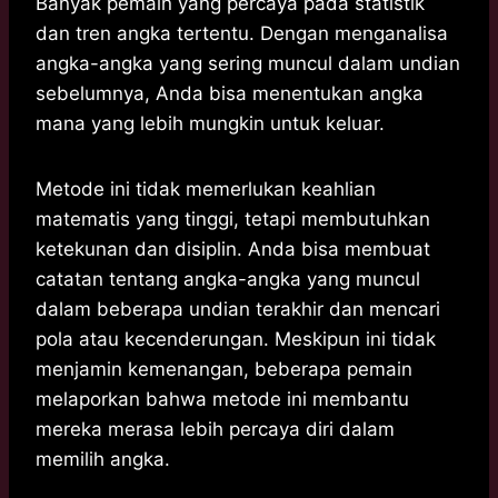
Banyak pemain yang percaya pada statistik
dan tren angka tertentu. Dengan menganalisa
angka-angka yang sering muncul dalam undian
sebelumnya, Anda bisa menentukan angka
mana yang lebih mungkin untuk keluar.
Metode ini tidak memerlukan keahlian
matematis yang tinggi, tetapi membutuhkan
ketekunan dan disiplin. Anda bisa membuat
catatan tentang angka-angka yang muncul
dalam beberapa undian terakhir dan mencari
pola atau kecenderungan. Meskipun ini tidak
menjamin kemenangan, beberapa pemain
melaporkan bahwa metode ini membantu
mereka merasa lebih percaya diri dalam
memilih angka.