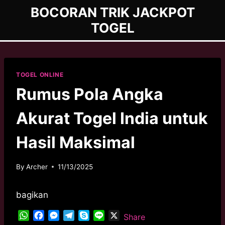
Skip
BOCORAN TRIK JACKPOT
to
TOGEL
content
TOGEL ONLINE
Rumus Pola Angka
Akurat Togel India untuk
Hasil Maksimal
By
Archer
11/13/2025
bagikan
W
F
M
T
S
L
X
Share