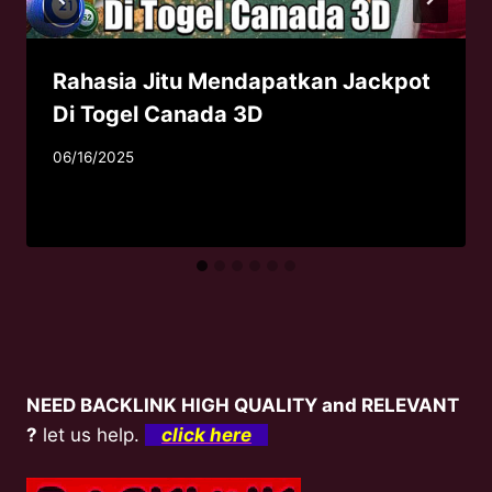
Rahasia Jitu Mendapatkan Jackpot
Di Togel Canada 3D
06/16/2025
NEED BACKLINK HIGH QUALITY and RELEVANT
?
let us help.
click here