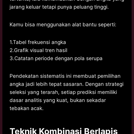
jarang keluar tetapi punya peluang tinggi.
Kamu bisa menggunakan alat bantu seperti:
1.Tabel frekuensi angka
2.Grafik visual tren hasil
3.Catatan periode dengan pola serupa
Pendekatan sistematis ini membuat pemilihan
angka jadi lebih tepat sasaran. Dengan strategi
seleksi yang terarah, setiap prediksi memiliki
dasar analitis yang kuat, bukan sekadar
tebakan acak.
Teknik Kombinasi Berlapis