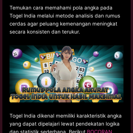
h
a
e
e
k
i
a
c
s
l
y
n
Temukan cara memahami pola angka pada
t
e
s
e
p
e
Togel India melalui metode analisis dan rumus
s
b
e
g
e
cerdas agar peluang kemenangan meningkat
A
o
n
r
secara konsisten dan terukur.
p
o
g
a
p
k
e
m
r
Togel India dikenal memiliki karakteristik angka
yang dapat dipelajari lewat pendekatan logika
dan statistik sederhana. Berikut
BOCORAN