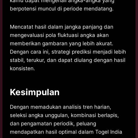
kamu dapat mengenali angka-angka yang
berpotensi muncul di periode mendatang.
Mencatat hasil dalam jangka panjang dan
mengevaluasi pola fluktuasi angka akan
memberikan gambaran yang lebih akurat.
Dengan cara ini, strategi prediksi menjadi lebih
stabil, terukur, dan dapat diulang dengan hasil
konsisten.
Kesimpulan
Dengan memadukan analisis tren harian,
seleksi angka unggulan, kombinasi berlapis,
dan pengamatan periodik, peluang
mendapatkan hasil optimal dalam Togel India