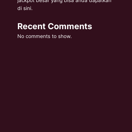
jackpot besar yang bisa anda dapatkan
di sini.
Recent Comments
No comments to show.