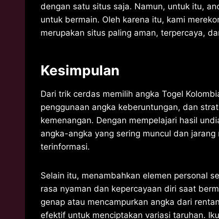
dengan satu situs saja. Namun, untuk itu, an
untuk bermain. Oleh karena itu, kami mere
merupakan situs paling aman, terpercaya, d
Kesimpulan
Dari trik cerdas memilih angka Togel Kolomb
penggunaan angka keberuntungan, dan strat
kemenangan. Dengan mempelajari hasil undi
angka-angka yang sering muncul dan jarang
terinformasi.
Selain itu, menambahkan elemen personal s
rasa nyaman dan kepercayaan diri saat berm
genap atau mencampurkan angka dari rentan
efektif untuk menciptakan variasi taruhan. Iku