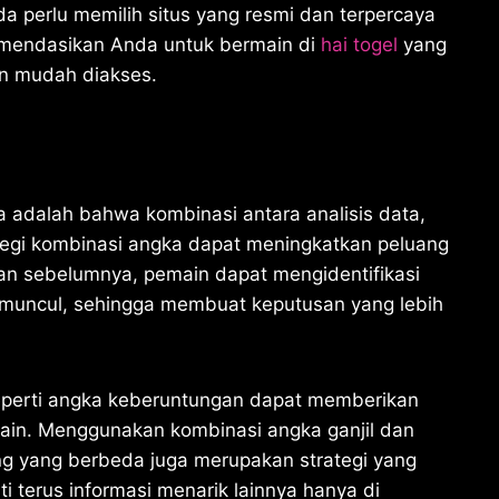
da perlu memilih situs yang resmi dan terpercaya
komendasikan Anda untuk bermain di
hai togel
yang
an mudah diakses.
ia adalah bahwa kombinasi antara analisis data,
egi kombinasi angka dapat meningkatkan peluang
an sebelumnya, pemain dapat mengidentifikasi
 muncul, sehingga membuat keputusan yang lebih
eperti angka keberuntungan dapat memberikan
ain. Menggunakan kombinasi angka ganjil dan
g yang berbeda juga merupakan strategi yang
ti terus informasi menarik lainnya hanya di