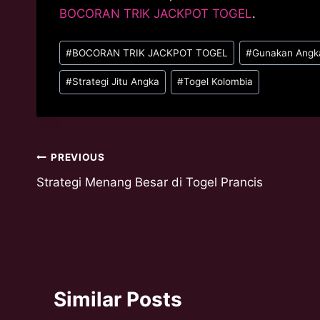
BOCORAN TRIK JACKPOT TOGEL
.
Post
#
BOCORAN TRIK JACKPOT TOGEL
#
Gunakan Angk
Tags:
#
Strategi Jitu Angka
#
Togel Kolombia
Post
PREVIOUS
Strategi Menang Besar di Togel Prancis
navigation
Similar Posts