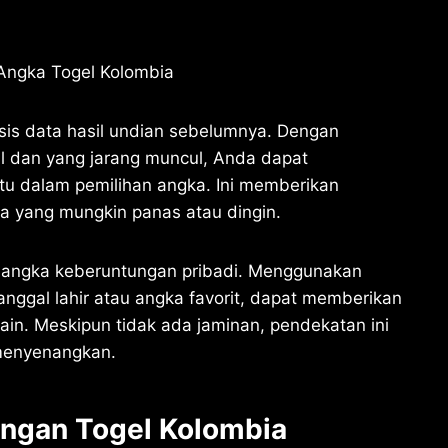
isis data hasil undian sebelumnya. Dengan
l dan yang jarang muncul, Anda dapat
tu dalam pemilihan angka. Ini memberikan
a yang mungkin panas atau dingin.
a angka keberuntungan pribadi. Menggunakan
anggal lahir atau angka favorit, dapat memberikan
in. Meskipun tidak ada jaminan, pendekatan ini
menyenangkan.
ngan Togel Kolombia