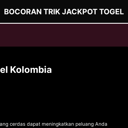
BOCORAN TRIK JACKPOT TOGEL
gel Kolombia
yang cerdas dapat meningkatkan peluang Anda