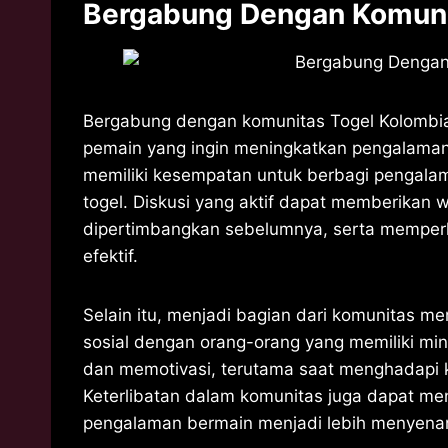
Bergabung Dengan Komuni
Bergabung dengan komunitas Togel Kolombi
pemain yang ingin meningkatkan pengalaman
memiliki kesempatan untuk berbagi pengala
togel. Diskusi yang aktif dapat memberika
dipertimbangkan sebelumnya, serta memperl
efektif.
Selain itu, menjadi bagian dari komunitas
sosial dengan orang-orang yang memiliki m
dan memotivasi, terutama saat menghadapi 
Keterlibatan dalam komunitas juga dapat m
pengalaman bermain menjadi lebih menyenan