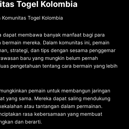
tas Togel Kolombia
a dapat membawa banyak manfaat bagi para
 bermain mereka. Dalam komunitas ini, pemain
man, strategi, dan tips dengan sesama penggemar
n wawasan baru yang mungkin belum pernah
uas pengetahuan tentang cara bermain yang lebih
 memungkinkan pemain untuk membangun jaringan
inat yang sama. Mereka dapat saling mendukung
kekalahan atau tantangan dalam permainan.
enciptakan rasa kebersamaan yang membuat
gkan dan berarti.