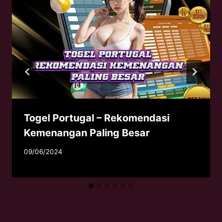
Togel Portugal – Rekomendasi
Kemenangan Paling Besar
09/06/2024