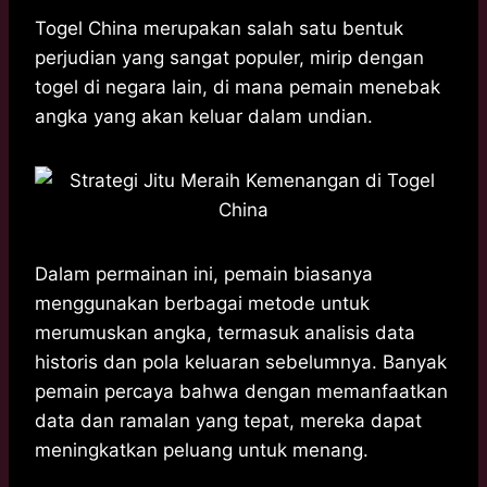
h
a
e
e
k
i
a
c
s
l
y
n
Togel China merupakan salah satu bentuk
t
e
s
e
p
e
perjudian yang sangat populer, mirip dengan
s
b
e
g
e
togel di negara lain, di mana pemain menebak
A
o
n
r
angka yang akan keluar dalam undian.
p
o
g
a
p
k
e
m
r
Dalam permainan ini, pemain biasanya
menggunakan berbagai metode untuk
merumuskan angka, termasuk analisis data
historis dan pola keluaran sebelumnya. Banyak
pemain percaya bahwa dengan memanfaatkan
data dan ramalan yang tepat, mereka dapat
meningkatkan peluang untuk menang.