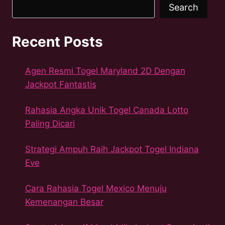
Search
Recent Posts
Agen Resmi Togel Maryland 2D Dengan
Jackpot Fantastis
Rahasia Angka Unik Togel Canada Lotto
Paling Dicari
Strategi Ampuh Raih Jackpot Togel Indiana
Eve
Cara Rahasia Togel Mexico Menuju
Kemenangan Besar