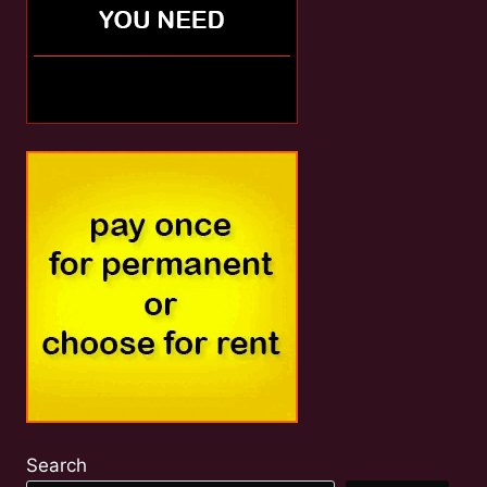
Search