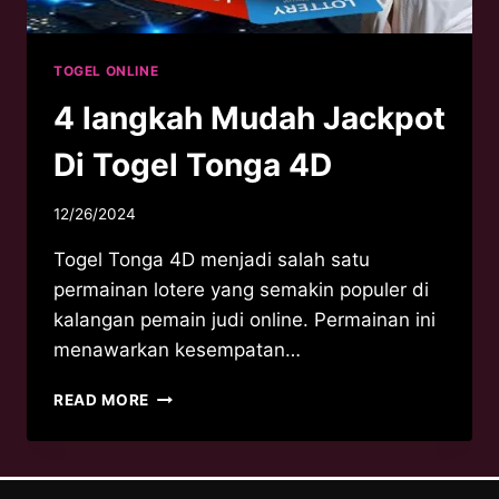
TOGEL ONLINE
4 langkah Mudah Jackpot
Di Togel Tonga 4D
12/26/2024
Togel Tonga 4D menjadi salah satu
permainan lotere yang semakin populer di
kalangan pemain judi online. Permainan ini
menawarkan kesempatan…
4
READ MORE
LANGKAH
MUDAH
JACKPOT
DI