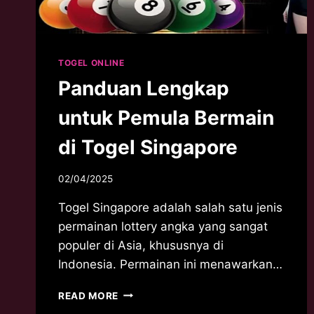
TOGEL ONLINE
Panduan Lengkap
untuk Pemula Bermain
di Togel Singapore
02/04/2025
Togel Singapore adalah salah satu jenis
permainan lottery angka yang sangat
populer di Asia, khususnya di
Indonesia. Permainan ini menawarkan…
PANDUAN
READ MORE
LENGKAP