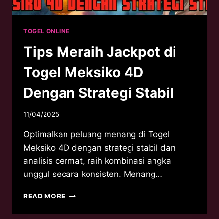
TOGEL ONLINE
Tips Meraih Jackpot di
Togel Meksiko 4D
Dengan Strategi Stabil
11/04/2025
Optimalkan peluang menang di Togel
Meksiko 4D dengan strategi stabil dan
analisis cermat, raih kombinasi angka
unggul secara konsisten. Menang…
TIPS
READ MORE
MERAIH
JACKPOT