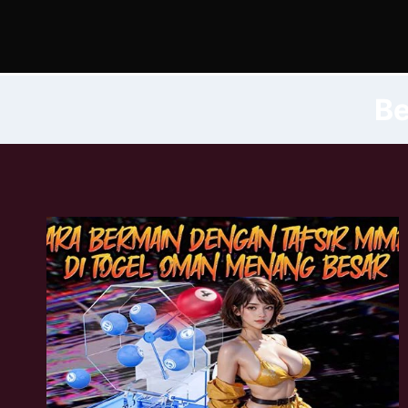
Skip
to
content
Be