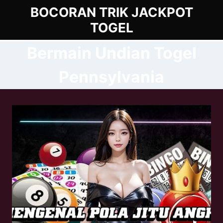
Skip
BOCORAN TRIK JACKPOT
to
TOGEL
content
Bermain Undian Togel
Pennsylvania