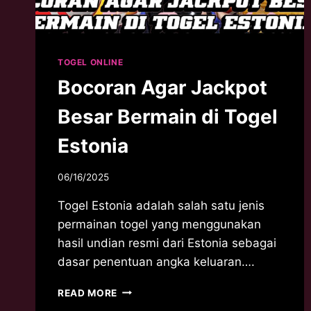
TOGEL ONLINE
Bocoran Agar Jackpot
Besar Bermain di Togel
Estonia
06/16/2025
Togel Estonia adalah salah satu jenis
permainan togel yang menggunakan
hasil undian resmi dari Estonia sebagai
dasar penentuan angka keluaran….
BOCORAN
READ MORE
AGAR