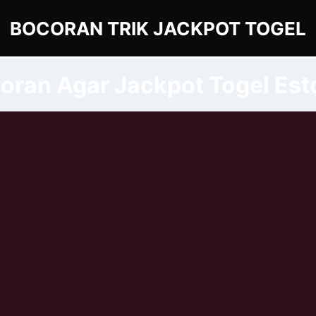
BOCORAN TRIK JACKPOT TOGEL
oran Agar Jackpot Togel Est