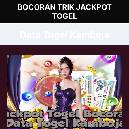
Skip
BOCORAN TRIK JACKPOT
to
TOGEL
content
Data Togel Kamboja