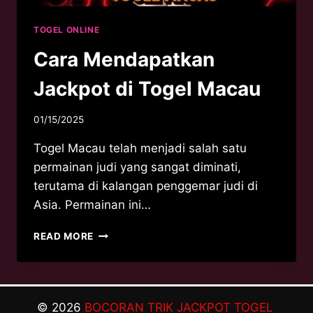
TOGEL ONLINE
Cara Mendapatkan
Jackpot di Togel Macau
01/15/2025
Togel Macau telah menjadi salah satu
permainan judi yang sangat diminati,
terutama di kalangan penggemar judi di
Asia. Permainan ini…
CARA
READ MORE
MENDAPATKAN
JACKPOT
DI
TOGEL
© 2026
BOCORAN TRIK JACKPOT TOGEL
MACAU