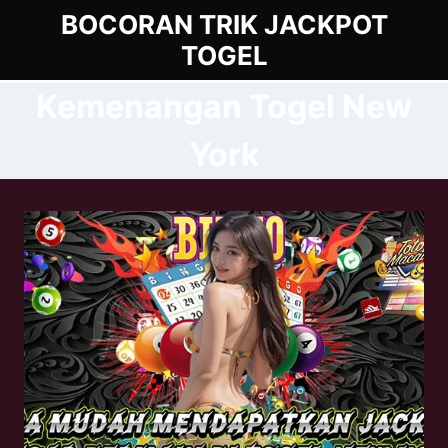
Skip
BOCORAN TRIK JACKPOT
to
TOGEL
content
Kemenangan Togel New
York