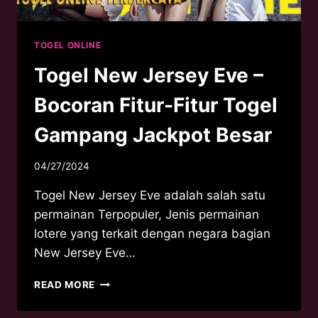
TOGEL ONLINE
Togel New Jersey Eve –
Bocoran Fitur-Fitur Togel
Gampang Jackpot Besar
04/27/2024
Togel New Jersey Eve adalah salah satu
permainan Terpopuler, Jenis permainan
lotere yang terkait dengan negara bagian
New Jersey Eve…
TOGEL
READ MORE
NEW
JERSEY