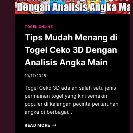
TOGEL ONLINE
Tips Mudah Menang di
Togel Ceko 3D Dengan
Analisis Angka Main
10/17/2025
Togel Ceko 3D adalah salah satu jenis
permainan togel yang kini semakin
populer di kalangan pecinta pertaruhan
angka di berbagai…
TIPS
READ MORE
MUDAH