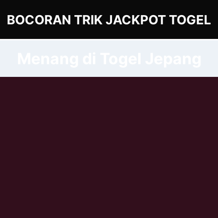
BOCORAN TRIK JACKPOT TOGEL
Menang di Togel Jepang