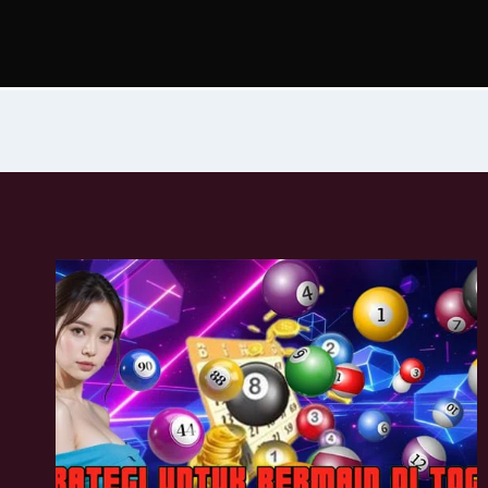
Skip
to
content