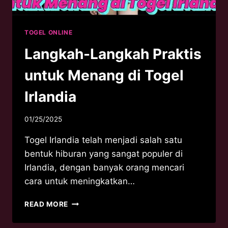
TOGEL ONLINE
Langkah-Langkah Praktis
untuk Menang di Togel
Irlandia
01/25/2025
Togel Irlandia telah menjadi salah satu
bentuk hiburan yang sangat populer di
Irlandia, dengan banyak orang mencari
cara untuk meningkatkan…
LANGKAH-
READ MORE
LANGKAH
PRAKTIS