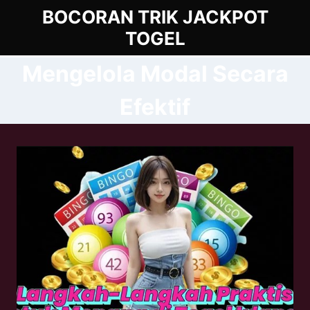
Skip
BOCORAN TRIK JACKPOT
to
TOGEL
content
Mengelola Modal Secara
Efektif