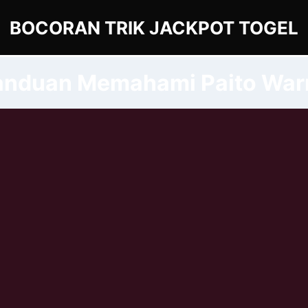
BOCORAN TRIK JACKPOT TOGEL
anduan Memahami Paito War