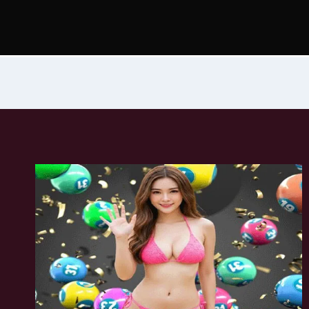
Skip
to
content