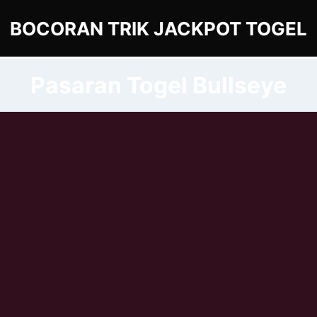
BOCORAN TRIK JACKPOT TOGEL
Pasaran Togel Bullseye