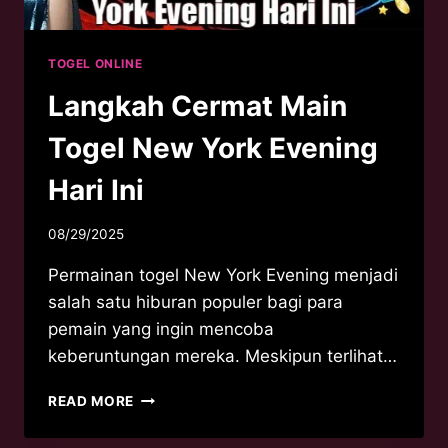
TOGEL ONLINE
Langkah Cermat Main
Togel New York Evening
Hari Ini
08/29/2025
Permainan togel New York Evening menjadi
salah satu hiburan populer bagi para
pemain yang ingin mencoba
keberuntungan mereka. Meskipun terlihat…
LANGKAH
READ MORE
CERMAT
MAIN