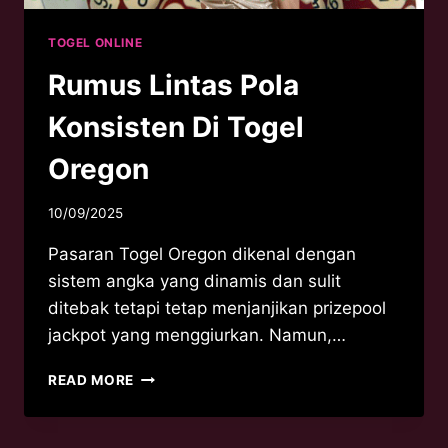
TOGEL ONLINE
Rumus Lintas Pola
Konsisten Di Togel
Oregon
10/09/2025
Pasaran Togel Oregon dikenal dengan
sistem angka yang dinamis dan sulit
ditebak tetapi tetap menjanjikan prizepool
jackpot yang menggiurkan. Namun,…
RUMUS
READ MORE
LINTAS
POLA
KONSISTEN