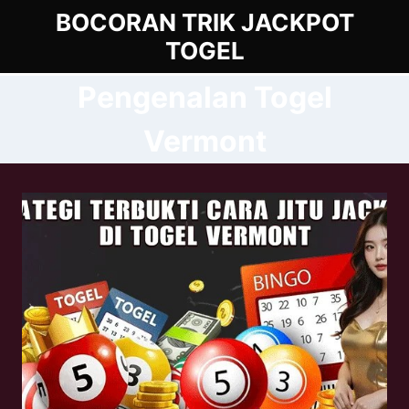
Skip
BOCORAN TRIK JACKPOT
to
TOGEL
content
Pengenalan Togel
Vermont