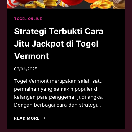
TOGEL ONLINE
Strategi Terbukti Cara
Jitu Jackpot di Togel
Vermont
02/04/2025
Togel Vermont merupakan salah satu
permainan yang semakin populer di
kalangan para penggemar judi angka.
Dengan berbagai cara dan strategi…
STRATEGI
READ MORE
TERBUKTI
CARA