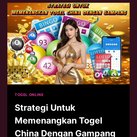
JACKPOT
TOGEL
ITALIA
TOGEL ONLINE
Strategi Untuk
Memenangkan Togel
China Dengan Gampang