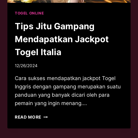
TOGEL ONLINE
Tips Jitu Gampang
Mendapatkan Jackpot
Togel Italia
12/26/2024
Cara sukses mendapatkan jackpot Togel
Inggris dengan gampang merupakan suatu
panduan yang banyak dicari oleh para
pemain yang ingin menang….
TIPS
READ MORE
JITU
GAMPANG
MENDAPATKAN