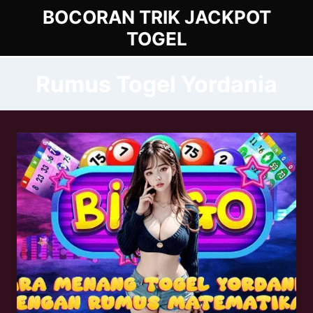
Skip
BOCORAN TRIK JACKPOT
to
TOGEL
content
Rumus Togel Yordania