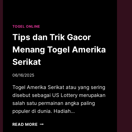
TOGEL ONLINE
Tips dan Trik Gacor
Menang Togel Amerika
Serikat
06/16/2025
Togel Amerika Serikat atau yang sering
disebut sebagai US Lottery merupakan
salah satu permainan angka paling
populer di dunia. Hadiah…
TIPS
READ MORE
DAN