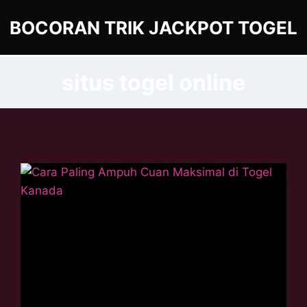
BOCORAN TRIK JACKPOT TOGEL
situs togel online