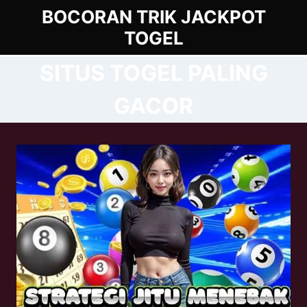
Skip
BOCORAN TRIK JACKPOT
to
TOGEL
content
SITUS TOGEL PALING
GACOR