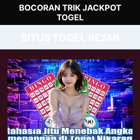
Skip
BOCORAN TRIK JACKPOT
to
TOGEL
content
SITUS TOGEL RESMI