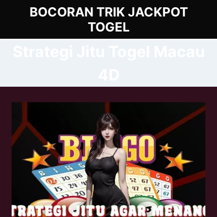
Skip
BOCORAN TRIK JACKPOT
to
TOGEL
content
Strategi Jitu Togel Macau
4D