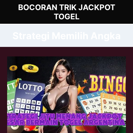
Skip
BOCORAN TRIK JACKPOT
to
TOGEL
content
Strategi Memilih Angka