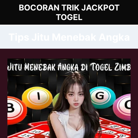
Skip
BOCORAN TRIK JACKPOT
to
TOGEL
content
Tips Jitu Menebak Angka