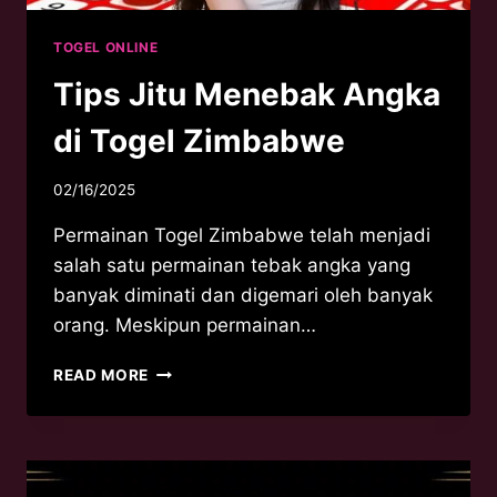
TOGEL ONLINE
Tips Jitu Menebak Angka
di Togel Zimbabwe
02/16/2025
Permainan Togel Zimbabwe telah menjadi
salah satu permainan tebak angka yang
banyak diminati dan digemari oleh banyak
orang. Meskipun permainan…
TIPS
READ MORE
JITU
MENEBAK
ANGKA
DI
TOGEL