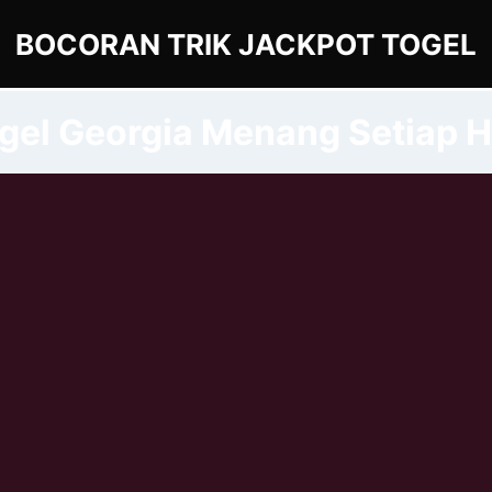
BOCORAN TRIK JACKPOT TOGEL
gel Georgia Menang Setiap H