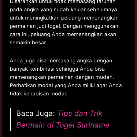
Disarankan untuk tidak memasang taruhan
pada angka yang sudah keluar sebelumnya
untuk meningkatkan peluang memenangkan
permainan judi togel. Dengan menggunakan
cara ini, peluang Anda memenangkan akan
semakin besar.
Anda juga bisa memasang angka dengan
banyak kombinasi sehingga Anda bisa
memenangkan permainan dengan mudah.
Perhatikan modal yang Anda miliki agar Anda
tidak kehabisan modal.
Baca Juga:
Tips dan Trik
Bermain di Togel Suriname