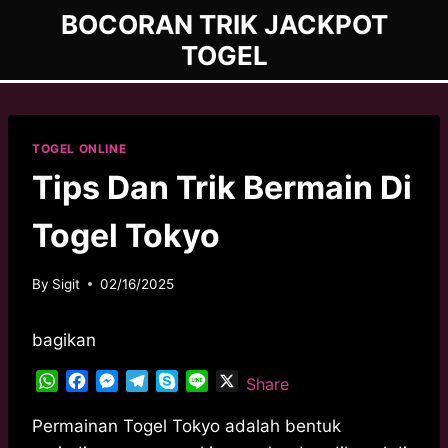
Skip
BOCORAN TRIK JACKPOT
to
TOGEL
content
TOGEL ONLINE
Tips Dan Trik Bermain Di
Togel Tokyo
By
Sigit
02/16/2025
bagikan
W
F
M
T
S
L
X
Share
h
a
e
e
k
i
a
c
s
l
y
n
Permainan Togel Tokyo adalah bentuk
t
e
s
e
p
e