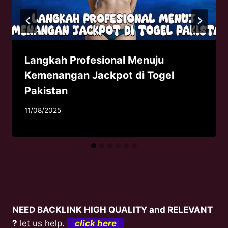
Langkah Profesional Menuju
Kemenangan Jackpot di Togel
Pakistan
11/08/2025
NEED BACKLINK HIGH QUALITY and RELEVANT
?
let us help.
click here