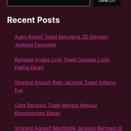
Recent Posts
Agen Resmi Togel Maryland 2D Dengan
Jackpot Fantastis
Rahasia Angka Unik Togel Canada Lotto
Paling Dicari
Strategi Ampuh Raih Jackpot Togel Indiana
Eve
Cara Rahasia Togel Mexico Menuju
Kemenangan Besar
Strategi Agresif Membidik Jackpot Bermain di