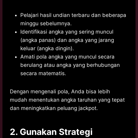
Pelajari hasil undian terbaru dan beberapa
minggu sebelumnya.
Identifikasi angka yang sering muncul
(angka panas) dan angka yang jarang
keluar (angka dingin).
Amati pola angka yang muncul secara
berulang atau angka yang berhubungan
secara matematis.
Dengan mengenali pola, Anda bisa lebih
mudah menentukan angka taruhan yang tepat
dan meningkatkan peluang jackpot.
2.
Gunakan Strategi