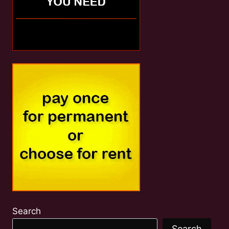
Search
Search