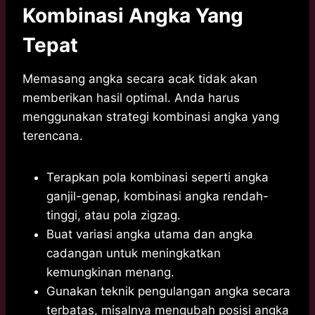
Kombinasi Angka Yang
Tepat
Memasang angka secara acak tidak akan
memberikan hasil optimal. Anda harus
menggunakan strategi kombinasi angka yang
terencana.
Terapkan pola kombinasi seperti angka
ganjil-genap, kombinasi angka rendah-
tinggi, atau pola zigzag.
Buat variasi angka utama dan angka
cadangan untuk meningkatkan
kemungkinan menang.
Gunakan teknik pengulangan angka secara
terbatas, misalnya mengubah posisi angka