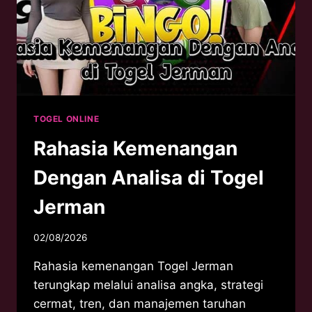
TOGEL ONLINE
Rahasia Kemenangan
Dengan Analisa di Togel
Jerman
02/08/2026
Rahasia kemenangan Togel Jerman
terungkap melalui analisa angka, strategi
cermat, tren, dan manajemen taruhan