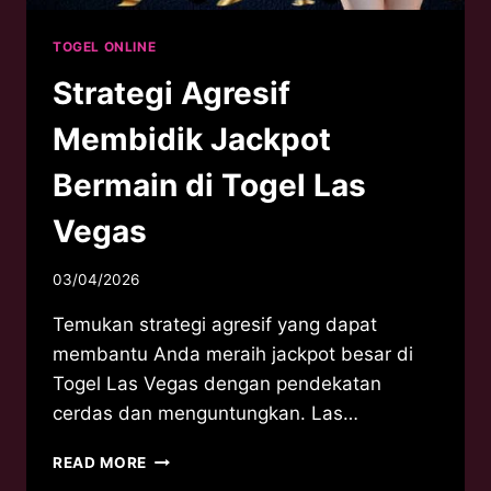
TOGEL ONLINE
Strategi Agresif
Membidik Jackpot
Bermain di Togel Las
Vegas
03/04/2026
Temukan strategi agresif yang dapat
membantu Anda meraih jackpot besar di
Togel Las Vegas dengan pendekatan
cerdas dan menguntungkan. Las…
STRATEGI
READ MORE
AGRESIF