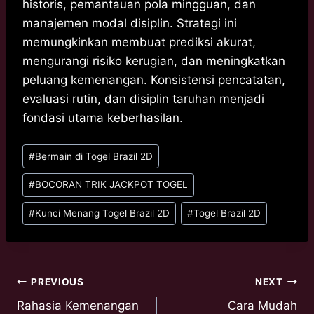
historis, pemantauan pola mingguan, dan
manajemen modal disiplin. Strategi ini
memungkinkan membuat prediksi akurat,
mengurangi risiko kerugian, dan meningkatkan
peluang kemenangan. Konsistensi pencatatan,
evaluasi rutin, dan disiplin taruhan menjadi
fondasi utama keberhasilan.
Post
#
Bermain di Togel Brazil 2D
Tags:
#
BOCORAN TRIK JACKPOT TOGEL
#
Kunci Menang Togel Brazil 2D
#
Togel Brazil 2D
Post
PREVIOUS
NEXT
Rahasia Kemenangan
Cara Mudah