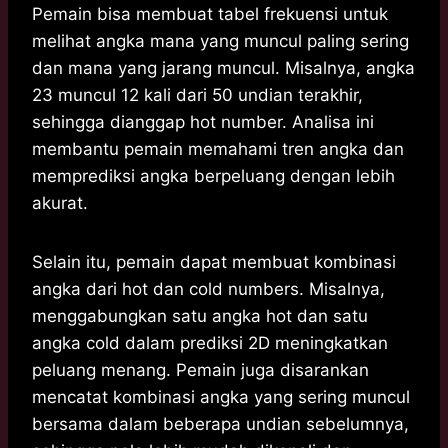
Pemain bisa membuat tabel frekuensi untuk
melihat angka mana yang muncul paling sering
dan mana yang jarang muncul. Misalnya, angka
23 muncul 12 kali dari 50 undian terakhir,
sehingga dianggap hot number. Analisa ini
membantu pemain memahami tren angka dan
memprediksi angka berpeluang dengan lebih
akurat.
Selain itu, pemain dapat membuat kombinasi
angka dari hot dan cold numbers. Misalnya,
menggabungkan satu angka hot dan satu
angka cold dalam prediksi 2D meningkatkan
peluang menang. Pemain juga disarankan
mencatat kombinasi angka yang sering muncul
bersama dalam beberapa undian sebelumnya,