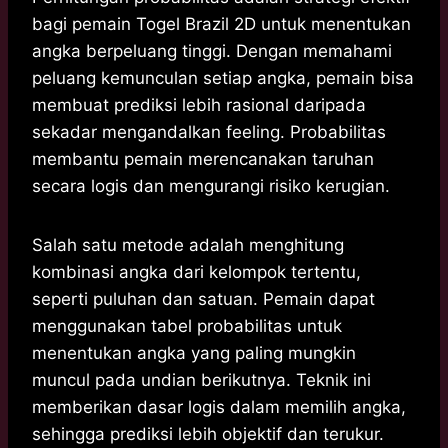
bagi pemain Togel Brazil 2D untuk menentukan
angka berpeluang tinggi. Dengan memahami
peluang kemunculan setiap angka, pemain bisa
membuat prediksi lebih rasional daripada
sekadar mengandalkan feeling. Probabilitas
membantu pemain merencanakan taruhan
secara logis dan mengurangi risiko kerugian.
Salah satu metode adalah menghitung
kombinasi angka dari kelompok tertentu,
seperti puluhan dan satuan. Pemain dapat
menggunakan tabel probabilitas untuk
menentukan angka yang paling mungkin
muncul pada undian berikutnya. Teknik ini
memberikan dasar logis dalam memilih angka,
sehingga prediksi lebih objektif dan terukur.