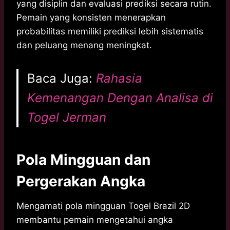
yang disiplin dan evaluasi prediksi secara rutin.
Pemain yang konsisten menerapkan
probabilitas memiliki prediksi lebih sistematis
dan peluang menang meningkat.
Baca Juga:
Rahasia
Kemenangan Dengan Analisa di
Togel Jerman
Pola Mingguan dan
Pergerakan Angka
Mengamati pola mingguan Togel Brazil 2D
membantu pemain mengetahui angka