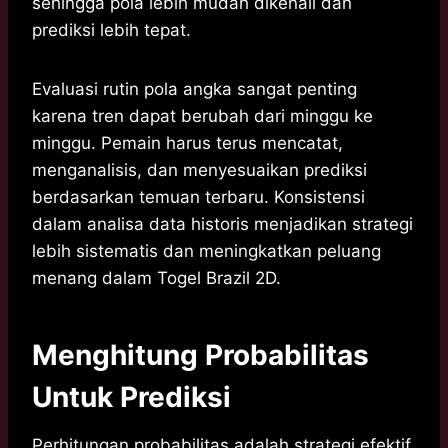
sehingga pola lebih mudah dikenali dan
prediksi lebih tepat.
Evaluasi rutin pola angka sangat penting
karena tren dapat berubah dari minggu ke
minggu. Pemain harus terus mencatat,
menganalisis, dan menyesuaikan prediksi
berdasarkan temuan terbaru. Konsistensi
dalam analisa data historis menjadikan strategi
lebih sistematis dan meningkatkan peluang
menang dalam Togel Brazil 2D.
Menghitung Probabilitas
Untuk Prediksi
Perhitungan probabilitas adalah strategi efektif