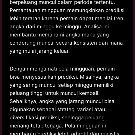
berpeluang muncul dalam periode tertentu.
Pemantauan mingguan memungkinkan prediksi
lebih terarah karena pemain dapat menilai tren
angka dari minggu ke minggu. Analisa ini
membantu memahami angka mana yang
cenderung muncul secara konsisten dan mana
yang mulai jarang keluar.
Dengan mengamati pola mingguan, pemain
bisa menyesuaikan prediksi. Misalnya, angka
yang sering muncul setiap minggu memiliki
peluang tinggi untuk muncul kembali.
Sebaliknya, angka yang jarang muncul bisa
digunakan sebagai strategi variasi atau
diversifikasi prediksi, sehingga peluang
menang tetap terjaga. Pola mingguan ini
membantu prediksi lebih adaptif dan realistis.