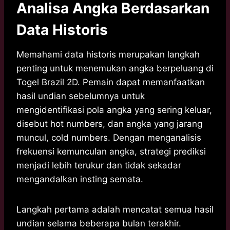
Analisa Angka Berdasarkan
Data Historis
Memahami data historis merupakan langkah
penting untuk menemukan angka berpeluang di
Togel Brazil 2D. Pemain dapat memanfaatkan
hasil undian sebelumnya untuk
mengidentifikasi pola angka yang sering keluar,
disebut hot numbers, dan angka yang jarang
muncul, cold numbers. Dengan menganalisis
frekuensi kemunculan angka, strategi prediksi
menjadi lebih terukur dan tidak sekadar
mengandalkan insting semata.
Langkah pertama adalah mencatat semua hasil
undian selama beberapa bulan terakhir.