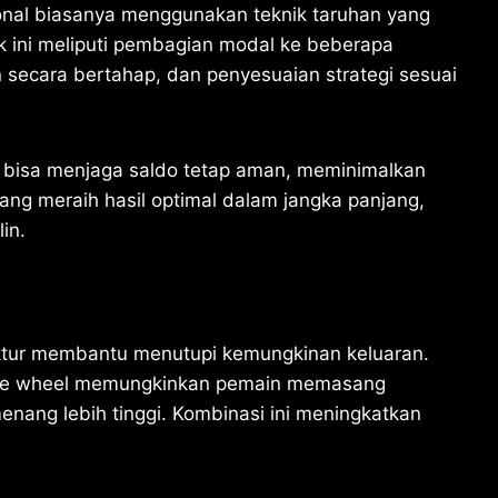
ional biasanya menggunakan teknik taruhan yang
ik ini meliputi pembagian modal ke beberapa
 secara bertahap, dan penyesuaian strategi sesuai
 bisa menjaga saldo tetap aman, meminimalkan
uang meraih hasil optimal dalam jangka panjang,
in.
ktur membantu menutupi kemungkinan keluaran.
tode wheel memungkinkan pemain memasang
nang lebih tinggi. Kombinasi ini meningkatkan