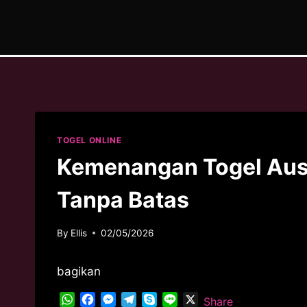
Skip
to
content
TOGEL ONLINE
Kemenangan Togel Aust
Tanpa Batas
By
Ellis
02/05/2026
bagikan
W
F
M
T
S
L
X
Share