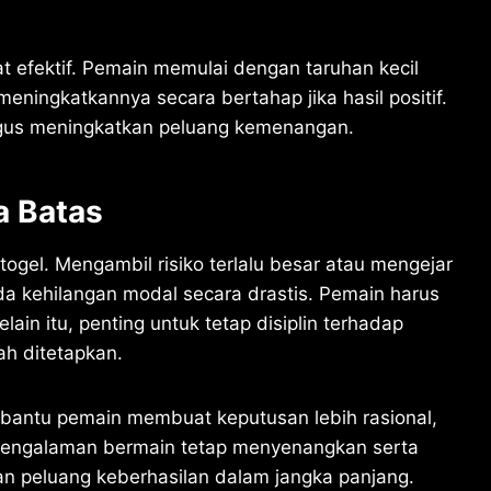
t efektif. Pemain memulai dengan taruhan kecil
ningkatkannya secara bertahap jika hasil positif.
igus meningkatkan peluang kemenangan.
a Batas
gel. Mengambil risiko terlalu besar atau mengejar
da kehilangan modal secara drastis. Pemain harus
ain itu, penting untuk tetap disiplin terhadap
ah ditetapkan.
antu pemain membuat keputusan lebih rasional,
 pengalaman bermain tetap menyenangkan serta
an peluang keberhasilan dalam jangka panjang.