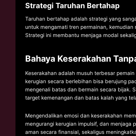
Strategi Taruhan Bertahap
Taruhan bertahap adalah strategi yang sanga
untuk mengamati tren permainan, kemudian me
Strategi ini membantu menjaga modal sekal
Bahaya Keserakahan Tanp
Keserakahan adalah musuh terbesar pemain to
kerugian secara berlebihan bisa berujung pa
mengenali batas dan bermain secara bijak. Sel
target kemenangan dan batas kalah yang tel
Mengendalikan emosi dan keserakahan memb
mengurangi kerugian impulsif, dan menjaga
aman secara finansial, sekaligus meningkatk