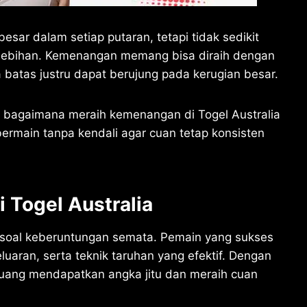
ar dalam setiap putaran, tetapi tidak sedikit
rlebihan. Kemenangan memang bisa diraih dengan
a batas justru dapat berujung pada kerugian besar.
agaimana meraih kemenangan di Togel Australia
ermain tanpa kendali agar cuan tetap konsisten
Togel Australia
 soal keberuntungan semata. Pemain yang sukses
uaran, serta teknik taruhan yang efektif. Dengan
ang mendapatkan angka jitu dan meraih cuan