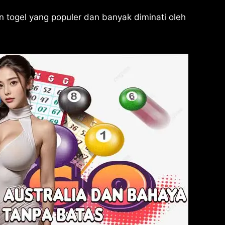
n togel yang populer dan banyak diminati oleh