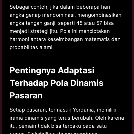
Sebagai contoh, jika dalam beberapa hari
angka genap mendominasi, mengombinasikan
angka tengah ganjil seperti 45 atau 57 bisa
menjadi strategi jitu. Pola ini menciptakan
harmoni antara keseimbangan matematis dan
probabilitas alami.
Pentingnya Adaptasi
Terhadap Pola Dinamis
Pasaran
Setiap pasaran, termasuk Yordania, memiliki
irama dinamis yang terus berubah. Oleh karena
itu, pemain tidak bisa terpaku pada satu