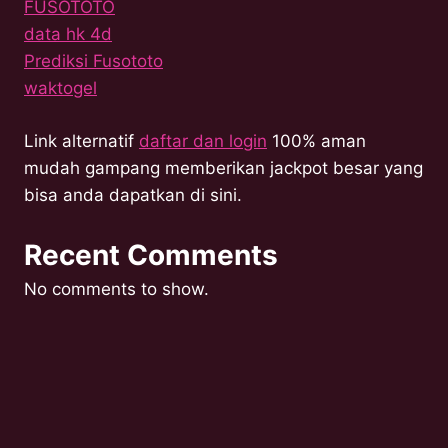
FUSOTOTO
data hk 4d
Prediksi Fusototo
waktogel
Link alternatif
daftar dan login
100% aman
mudah gampang memberikan jackpot besar yang
bisa anda dapatkan di sini.
Recent Comments
No comments to show.