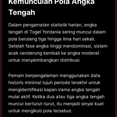
Kemunculan Pola Angka
Tengah
Dalam pengamatan statistik harian, angka
tengah di Togel Yordania sering muncul dalam
pola berulang tiga hingga lima hari sekali.
Setelah fase angka tinggi mendominasi, sistem
acak cenderung kembali ke angka moderat
untuk menyeimbangkan distribusi.
Pemain berpengalaman menggunakan data
historis minimal tujuh periode terakhir untuk
mengidentifikasi kapan irama angka tengah
mulai aktif. Ketika dua atau tiga angka tengah
muncul berturut-turut, itu menjadi sinyal kuat
untuk mengikuti pola tersebut.