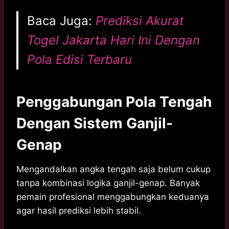
Baca Juga:
Prediksi Akurat
Togel Jakarta Hari Ini Dengan
Pola Edisi Terbaru
Penggabungan Pola Tengah
Dengan Sistem Ganjil-
Genap
Mengandalkan angka tengah saja belum cukup
tanpa kombinasi logika ganjil-genap. Banyak
pemain profesional menggabungkan keduanya
agar hasil prediksi lebih stabil.