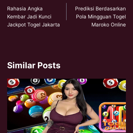
Post
Rahasia Angka
Prediksi Berdasarkan
navigation
Kembar Jadi Kunci
Pola Mingguan Togel
Jackpot Togel Jakarta
Maroko Online
Similar Posts