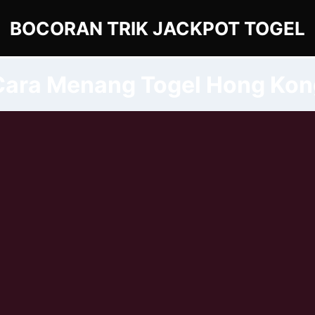
BOCORAN TRIK JACKPOT TOGEL
Cara Menang Togel Hong Kon