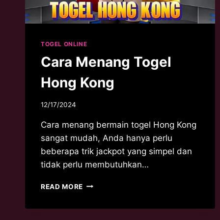
TOGEL ONLINE
Cara Menang Togel
Hong Kong
12/17/2024
Cara menang bermain togel Hong Kong
sangat mudah, Anda hanya perlu
beberapa trik jackpot yang simpel dan
tidak perlu membutuhkan…
CARA
READ MORE
MENANG
TOGEL
HONG