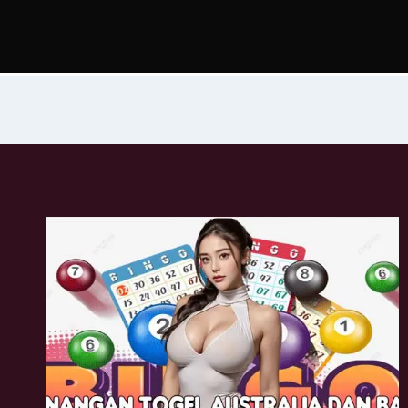
Skip
to
content