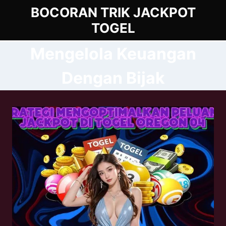
Skip
BOCORAN TRIK JACKPOT
to
TOGEL
content
Mengelola Keuangan
Dengan Bijak