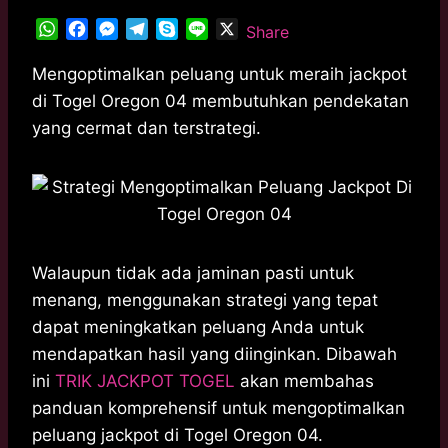
W
F
M
T
S
L
X
Share
h
a
e
e
k
i
a
c
s
l
y
n
Mengoptimalkan peluang untuk meraih jackpot
t
e
s
e
p
e
di Togel Oregon 04 membutuhkan pendekatan
s
b
e
g
e
yang cermat dan terstrategi. ​
A
o
n
r
p
o
g
a
p
k
e
m
r
Walaupun tidak ada jaminan pasti untuk
menang, menggunakan strategi yang tepat
dapat meningkatkan peluang Anda untuk
mendapatkan hasil yang diinginkan.​ Dibawah
ini
TRIK JACKPOT TOGEL
akan membahas
panduan komprehensif untuk mengoptimalkan
peluang jackpot di Togel Oregon 04.