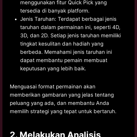
menggunakan fitur Quick Pick yang
tersedia di banyak platform.
Jenis Taruhan: Terdapat berbagai jenis
taruhan dalam permainan ini, seperti 4D,
3D, dan 2D. Setiap jenis taruhan memiliki
tingkat kesulitan dan hadiah yang
berbeda. Memahami jenis taruhan ini
dapat membantu pemain membuat
keputusan yang lebih baik.
Menguasai format permainan akan
memberikan gambaran yang jelas tentang
peluang yang ada, dan membantu Anda
memilih strategi yang tepat untuk bertaruh.
2. Melakukan Analisis