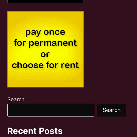
Search
Search
Recent Posts