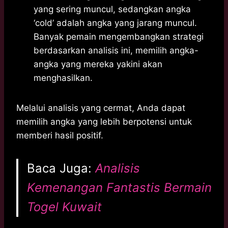
yang sering muncul, sedangkan angka
‘cold’ adalah angka yang jarang muncul.
Banyak pemain mengembangkan strategi
berdasarkan analisis ini, memilih angka-
angka yang mereka yakini akan
menghasilkan.
Melalui analisis yang cermat, Anda dapat
memilih angka yang lebih berpotensi untuk
memberi hasil positif.
Baca Juga:
Analisis
Kemenangan Fantastis Bermain
Togel Kuwait