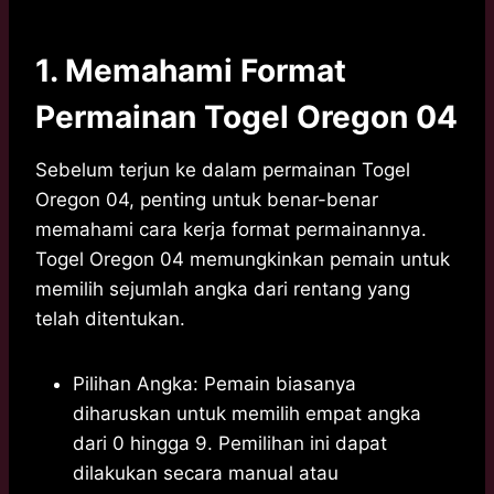
1. Memahami Format
Permainan Togel Oregon 04
Sebelum terjun ke dalam permainan Togel
Oregon 04, penting untuk benar-benar
memahami cara kerja format permainannya.
Togel Oregon 04 memungkinkan pemain untuk
memilih sejumlah angka dari rentang yang
telah ditentukan.
Pilihan Angka: Pemain biasanya
diharuskan untuk memilih empat angka
dari 0 hingga 9. Pemilihan ini dapat
dilakukan secara manual atau