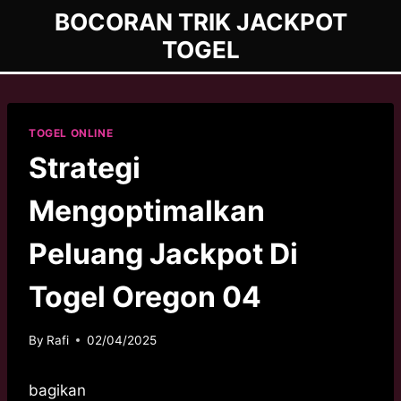
Skip
BOCORAN TRIK JACKPOT
to
TOGEL
content
TOGEL ONLINE
Strategi
Mengoptimalkan
Peluang Jackpot Di
Togel Oregon 04
By
Rafi
02/04/2025
bagikan