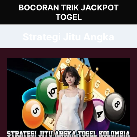
Skip
BOCORAN TRIK JACKPOT
to
TOGEL
content
Strategi Jitu Angka