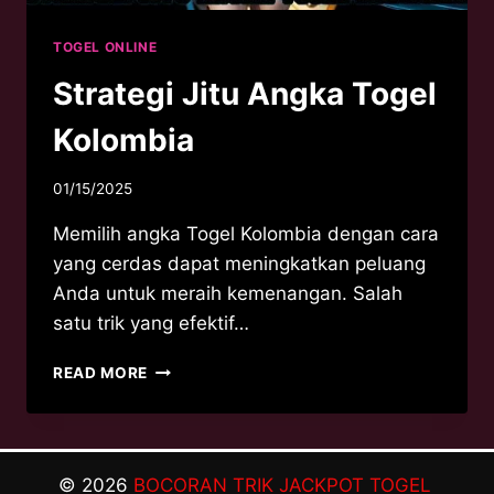
TOGEL ONLINE
Strategi Jitu Angka Togel
Kolombia
01/15/2025
Memilih angka Togel Kolombia dengan cara
yang cerdas dapat meningkatkan peluang
Anda untuk meraih kemenangan. Salah
satu trik yang efektif…
STRATEGI
READ MORE
JITU
ANGKA
TOGEL
KOLOMBIA
© 2026
BOCORAN TRIK JACKPOT TOGEL