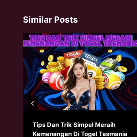
Similar Posts
a
Tips Dan Trik Simpel Meraih
Kemenangan Di Togel Tasmania