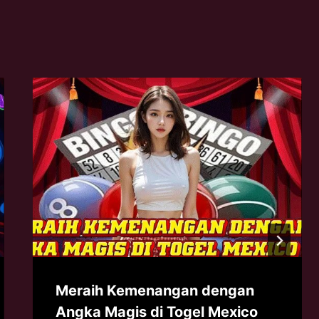
Meraih Kemenangan dengan
Angka Magis di Togel Mexico