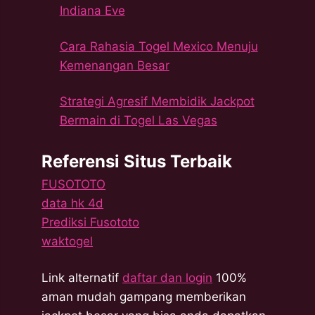
Indiana Eve
Cara Rahasia Togel Mexico Menuju
Kemenangan Besar
Strategi Agresif Membidik Jackpot
Bermain di Togel Las Vegas
Referensi Situs Terbaik
FUSOTOTO
data hk 4d
Prediksi Fusototo
waktogel
Link alternatif
daftar dan login
100%
aman mudah gampang memberikan