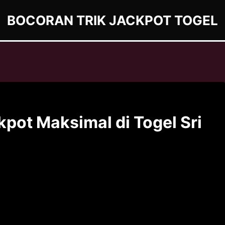
BOCORAN TRIK JACKPOT TOGEL
pot Maksimal di Togel Sri